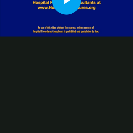
播
放
视
频